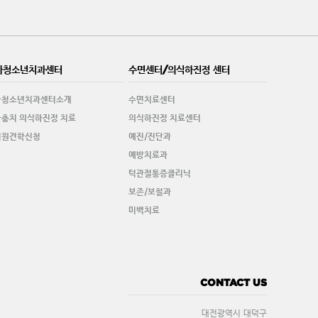
아청소년치과센터
수면센터/의식하진정 센터
아청소년치과센터소개
수면치료센터
충치 의식하진정 치료
의식하진정 치료센터
치원견학신청
예진/진단과
예방치료과
턱관절통증클리닉
보존/보철과
미백치료
CONTACT US
대전광역시 대덕구