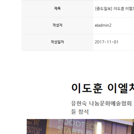
제목
[중도일보] 이도훈 이
상담&예약
작성자
eladmin2
작성일자
2017-11-01