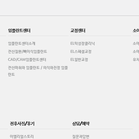
임플란트센터
교정센터
소
임플란트센터소개
EL턱성장클리닉
소
전신질환/뼈이식임플란트
EL스페셜교정
소아
CAD/CAM임플란트센터
EL일반교정
유
전신마취하 임플란트 / 의식하진정 임플
란트
전후사진/후기
상담/예약
이엘리얼스토리
질문과답변