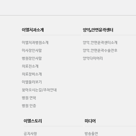
이엘치과소개
양악,안면윤곽센터
이엘치과병원소개
양악,안면윤곽센터소개
이사장인사말
양악,안면윤곽수술전후
병원장인사말
양악다이어리
의료진소개
의료장비소개
이엘둘러보기
찾아오시는길/주차안내
병원 연혁
병원 인증
이엘스토리
미디어
공지사항
방송출연