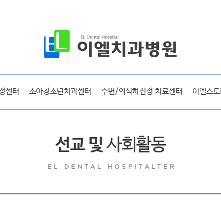
공지사항
보도자료
시술후기
선교 및 사회활동
정센터
소아청소년치과센터
수면/의식하진정 치료센터
이엘스토
방송출연
라디오출연
이엘매거진
선교 및
사회활동
EL DENTAL HOSPITALTER
이엘 리얼스토리
시술후기