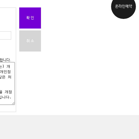
온라인예약
확 인
취 소
합니다.