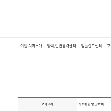
이엘스토리
이엘 치과소개
양악,안면윤곽센터
임플란트센터
교
미디어
전후사진/후기
카테고리
사회환원 및 장학회