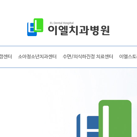
공지사항
보도자료
시술후기
선교 및 사회활동
정센터
소아청소년치과센터
수면/의식하진정 치료센터
이엘스토
방송출연
라디오출연
이엘매거진
이엘 리얼스토리
시술후기