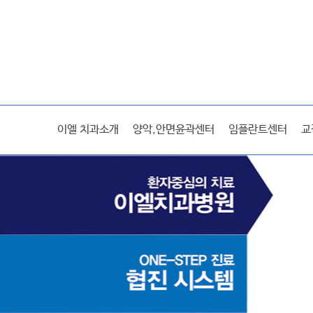
이엘스토리
이엘 치과소개
양악,안면윤곽센터
임플란트센터
교
미디어
전후사진/후기