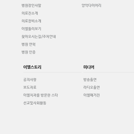
병원장인사말
양악다이어리
의료진소개
의료장비소개
이엘둘러보기
찾아오시는길/주차안내
병원 연혁
병원 인증
이엘스토리
미디어
공지사항
방송출연
보도자료
라디오출연
이엘치과를 방문한 스타
이엘매거진
선교및사회활동