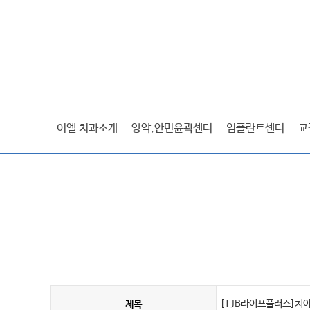
이엘스토리
이엘 치과소개
양악,안면윤곽센터
임플란트센터
교
미디어
전후사진/후기
[TJB라이프플러스]치아교
제목