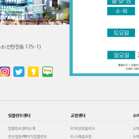
소:신탄진동 175-1)
임플란트센터
교정센터
소
임플란트센터소개
EL턱성장클리닉
소
전신질환/뼈이식임플란트
EL스페셜교정
소아