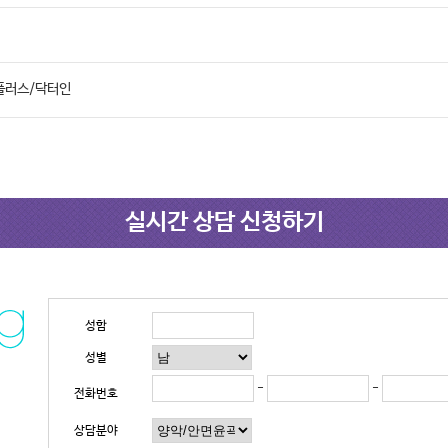
플러스/닥터인
실시간 상담 신청하기
성함
성별
-
-
전화번호
상담분야