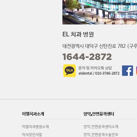
EL 치과 병원
대전광역시 대덕구 신탄진로 782 (구주
1644-2872
이엘치과소개
양악,안면윤곽센터
이엘치과병원소개
양악,안면윤곽센터소개
이사장인사말
양악,안면윤곽수술전후