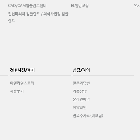
CAD/CAM임플란트센터
EL일반교정
유
전신마취하 임플란트 / 의식하진정 임플
란트
전후사진/후기
상담/예약
이엘리얼스토리
질문과답변
시술후기
카톡상담
온라인예약
예약확인
진료수가표(비보험)