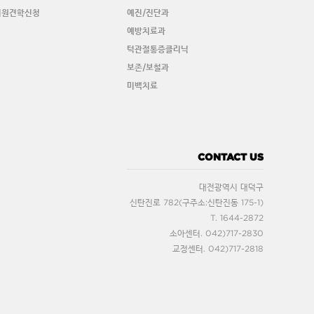
치원견학신청
예진/진단과
예방치료과
턱관절통증클리닉
보존/보철과
미백치료
CONTACT US
대전광역시 대덕구
신탄진로 782(구주소:신탄진동 175-1)
T. 1644-2872
소아센터. 042)717-2830
교정센터. 042)717-2818