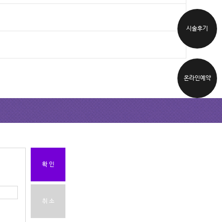
시술후기
온라인예약
확 인
취 소