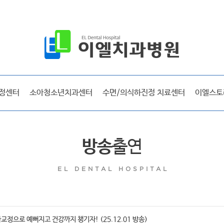
공지사항
보도자료
시술후기
선교 및 사회활동
정센터
소아청소년치과센터
수면/의식하진정 치료센터
이엘스토
방송출연
라디오출연
이엘매거진
방송
출연
EL DENTAL HOSPITAL
이엘 리얼스토리
시술후기
정으로 예뻐지고 건강까지 챙기자! (25.12.01 방송)