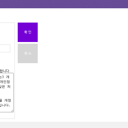
확 인
취 소
합니다.