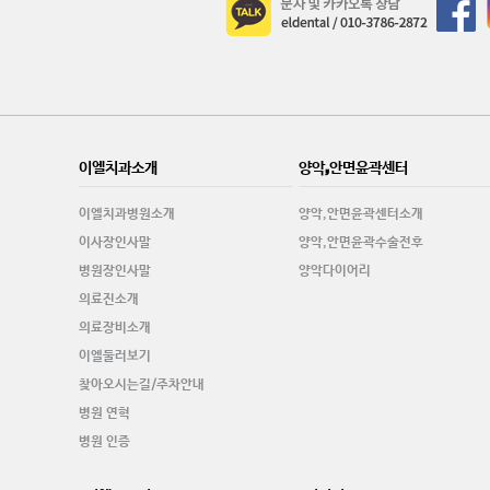
이엘치과소개
양악,안면윤곽센터
이엘치과병원소개
양악,안면윤곽센터소개
이사장인사말
양악,안면윤곽수술전후
병원장인사말
양악다이어리
의료진소개
의료장비소개
이엘둘러보기
찾아오시는길/주차안내
병원 연혁
병원 인증