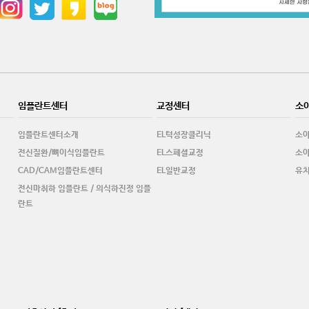
임플란트센터
교정센터
소
임플란트센터소개
EL턱성장클리닉
소
전신질환/뼈이식임플란트
EL스페셜교정
소아
CAD/CAM임플란트센터
EL일반교정
유
전신마취하 임플란트 / 의식하진정 임플
란트