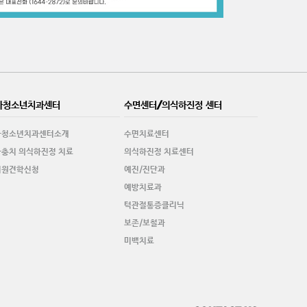
아청소년치과센터
수면센터/의식하진정 센터
아청소년치과센터소개
수면치료센터
충치 의식하진정 치료
의식하진정 치료센터
치원견학신청
예진/진단과
예방치료과
턱관절통증클리닉
보존/보철과
미백치료