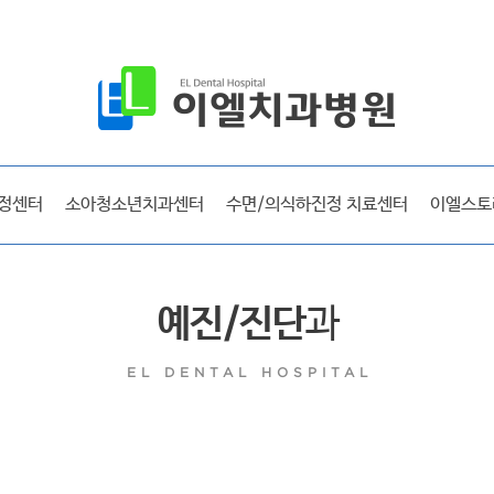
공지사항
보도자료
시술후기
선교 및 사회활동
정센터
소아청소년치과센터
수면/의식하진정 치료센터
이엘스토
방송출연
라디오출연
이엘매거진
예진/진단
과
EL DENTAL HOSPITAL
이엘 리얼스토리
시술후기